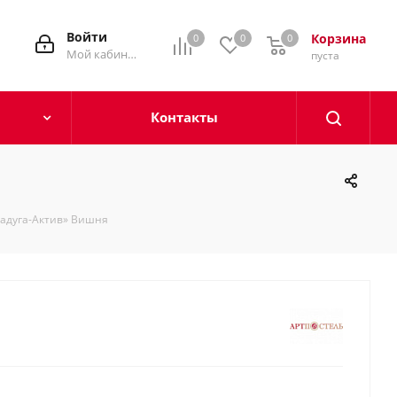
Войти
Корзина
0
0
0
0
Мой кабинет
пуста
Контакты
Радуга-Актив» Вишня