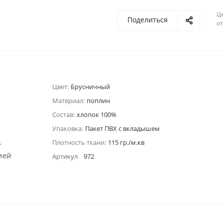
Ц
Поделиться
о
Цвет:
Брусничный
Материал:
поплин
Состав:
хлопок 100%
Упаковка:
Пакет ПВХ с вкладышем
Плотность ткани:
115 гр./м.кв
-
ией
Артикул
972