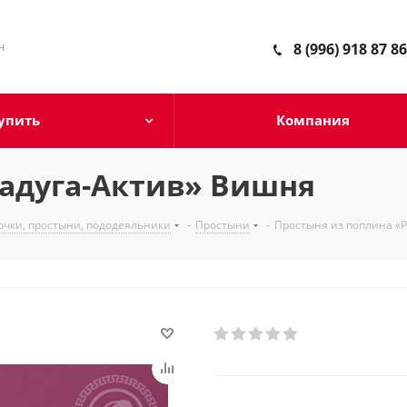
н
8 (996) 918 87 86
упить
Компания
Радуга-Актив» Вишня
очки, простыни, пододеяльники
-
Простыни
-
Простыня из поплина «