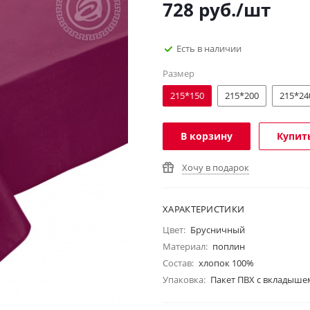
728
руб.
/шт
Есть в наличии
Размер
215*150
215*200
215*24
В корзину
Купить
Хочу в подарок
ХАРАКТЕРИСТИКИ
Цвет:
Брусничный
Материал:
поплин
Состав:
хлопок 100%
Упаковка:
Пакет ПВХ с вкладыше