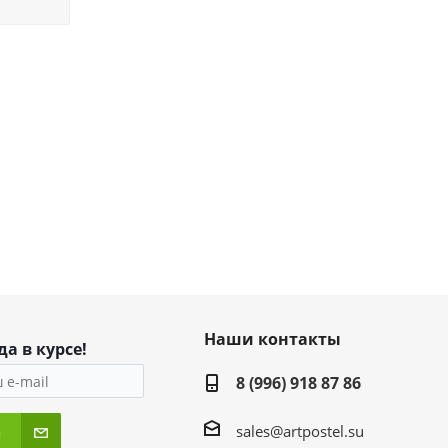
Наши контакты
да в курсе!
8 (996) 918 87 86
sales@artpostel.su
я