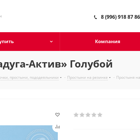
н
8 (996) 918 87 86
упить
Компания
адуга-Актив» Голубой
очки, простыни, пододеяльники
-
Простыни на резинке
-
Простыня на