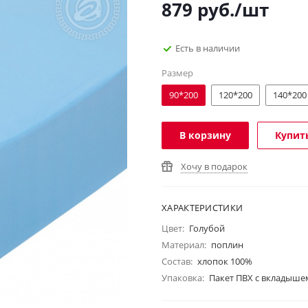
879
руб.
/шт
Есть в наличии
Размер
90*200
120*200
140*200
В корзину
Купить
Хочу в подарок
ХАРАКТЕРИСТИКИ
Цвет:
Голубой
Материал:
поплин
Состав:
хлопок 100%
Упаковка:
Пакет ПВХ с вкладыше