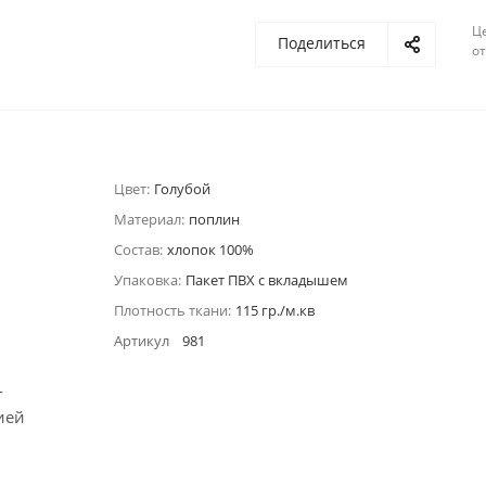
Ц
Поделиться
о
Цвет:
Голубой
Материал:
поплин
Состав:
хлопок 100%
Упаковка:
Пакет ПВХ с вкладышем
Плотность ткани:
115 гр./м.кв
Артикул
981
-
ией