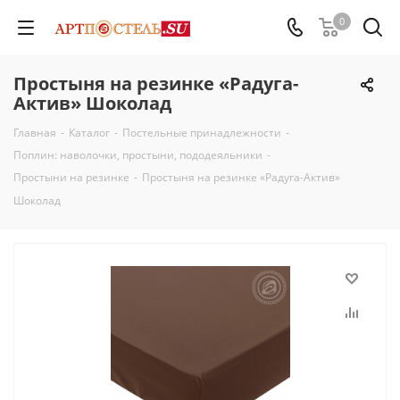
0
Простыня на резинке «Радуга-
Актив» Шоколад
Главная
-
Каталог
-
Постельные принадлежности
-
Поплин: наволочки, простыни, пододеяльники
-
Простыни на резинке
-
Простыня на резинке «Радуга-Актив»
Шоколад