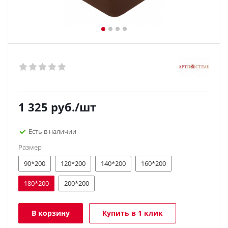
1 325
руб.
/шт
Есть в наличии
Размер
90*200
120*200
140*200
160*200
180*200
200*200
В корзину
Купить в 1 клик