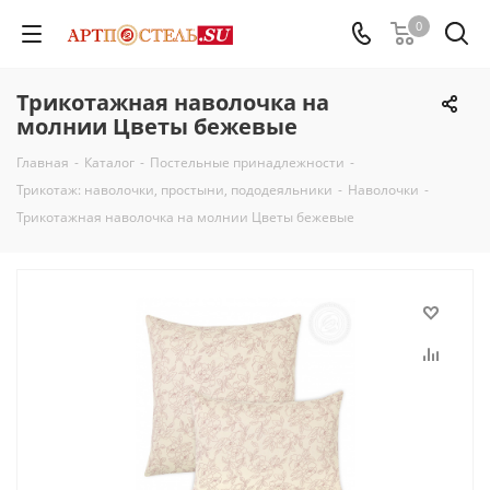
0
Трикотажная наволочка на
молнии Цветы бежевые
Главная
-
Каталог
-
Постельные принадлежности
-
Трикотаж: наволочки, простыни, пододеяльники
-
Наволочки
-
Трикотажная наволочка на молнии Цветы бежевые