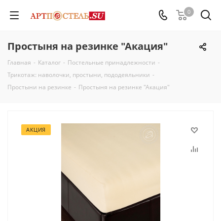
0
Простыня на резинке "Акация"
Главная
-
Каталог
-
Постельные принадлежности
-
Трикотаж: наволочки, простыни, пододеяльники
-
Простыни на резинке
-
Простыня на резинке "Акация"
АКЦИЯ