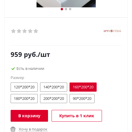
959
руб.
/шт
Есть в наличии
Размер
120*200*20
140*200*20
160*200*20
180*200*20
200*200*20
90*200*20
В корзину
Купить в 1 клик
Хочу в подарок