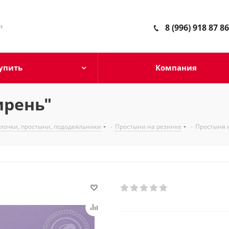
н
8 (996) 918 87 86
упить
Компания
ирень"
олочки, простыни, пододеяльники
-
Простыни на резинке
-
Простыня 