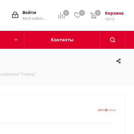
Войти
Корзина
0
0
0
0
Мой кабинет
пуста
Контакты
на резинке "Сирень"