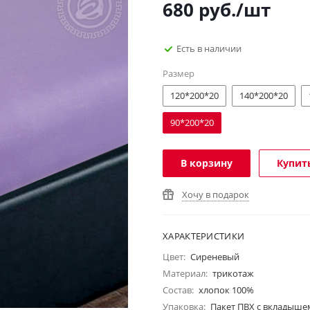
680
руб.
/шт
Есть в наличии
Размер
120*200*20
140*200*20
90*200*20
В корзину
Купить
Хочу в подарок
ХАРАКТЕРИСТИКИ
Цвет:
Сиреневый
Материал:
трикотаж
Состав:
хлопок 100%
Упаковка:
Пакет ПВХ с вкладыше