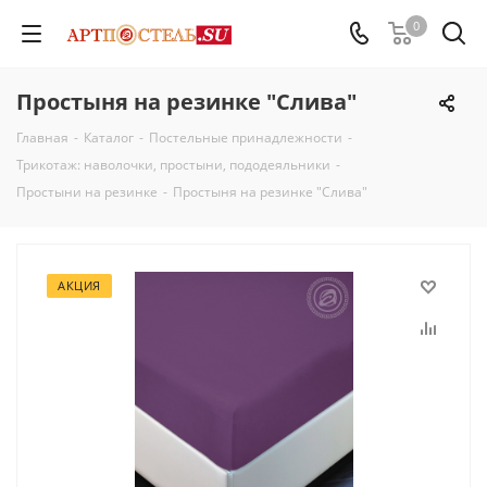
0
Простыня на резинке "Слива"
Главная
-
Каталог
-
Постельные принадлежности
-
Трикотаж: наволочки, простыни, пододеяльники
-
Простыни на резинке
-
Простыня на резинке "Слива"
АКЦИЯ