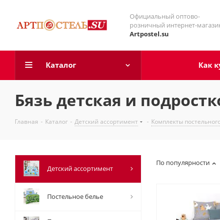
Официальный оптово-
розничный интернет-магази
Artpostel.su
Каталог
Как к
Бязь детская и подростк
Главная
-
Каталог
-
Детский ассортимент
-
Комплекты постельного
По популярности
Детский ассортимент
Постельное белье