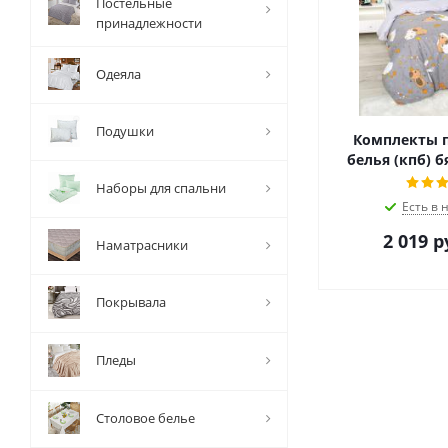
Постельные
принадлежности
Одеяла
Подушки
Комплекты п
белья (кпб) б
Наборы для спальни
Есть в 
2 019
р
Наматрасники
Покрывала
Пледы
Столовое белье