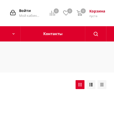
Войти
Корзина
0
0
0
0
Мой кабинет
пуста
Контакты