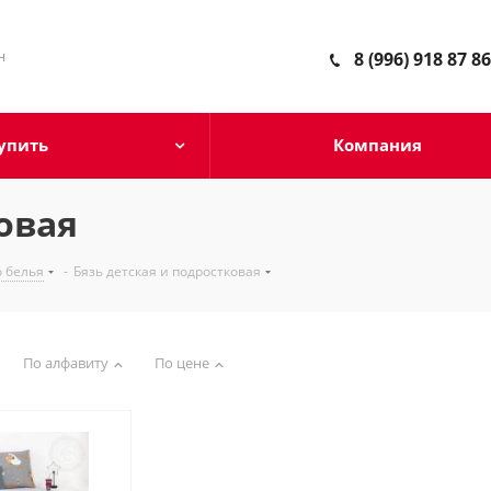
н
8 (996) 918 87 86
упить
Компания
овая
 белья
-
Бязь детская и подростковая
По алфавиту
По цене