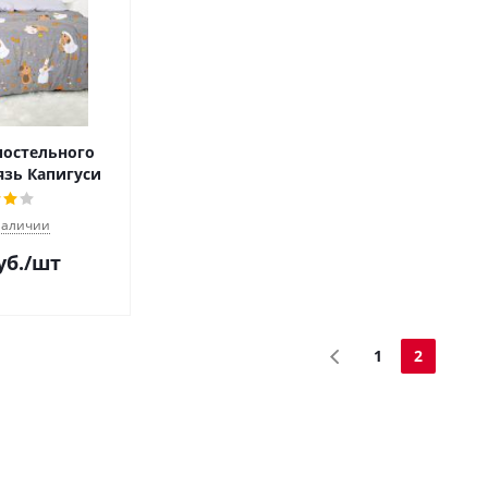
остельного
язь Капигуси
наличии
уб.
/шт
1
2