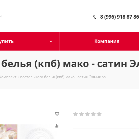
н
8 (996) 918 87 86
упить
Компания
белья (кпб) мако - сатин 
Комплекты постельного белья (кпб) мако - сатин Эльмира