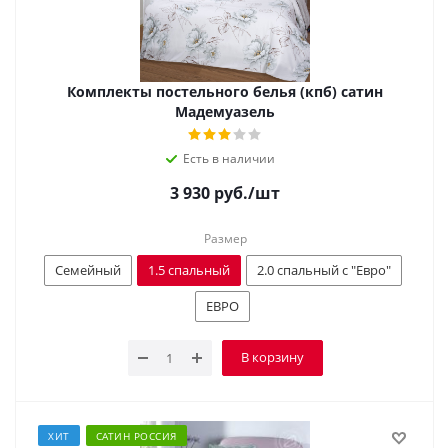
Комплекты постельного белья (кпб) сатин
Мадемуазель
Есть в наличии
3 930
руб.
/шт
Размер
Семейный
1.5 спальный
2.0 спальный с "Евро"
ЕВРО
В корзину
ХИТ
САТИН РОССИЯ