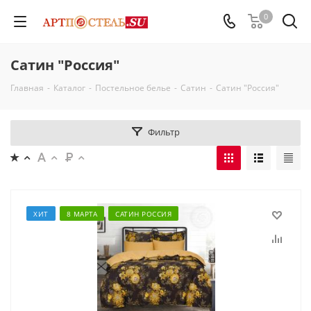
0
Сатин "Россия"
Главная
-
Каталог
-
Постельное белье
-
Сатин
-
Сатин "Россия"
Фильтр
ХИТ
8 МАРТА
САТИН РОССИЯ