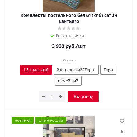
Комплекты постельного белья (кпб) сатин
Сантьяго
Есть в наличии
3 930
руб.
/шт
Размер
1.5-спальный
2.0-спальный "Евро"
Евро
Семейный
В корзину
НОВИНКА
САТИН РОССИЯ