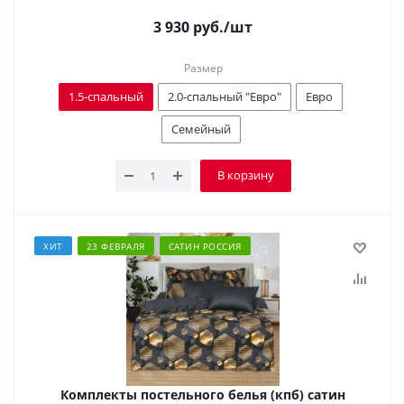
3 930
руб.
/шт
Размер
1.5-спальный
2.0-спальный "Евро"
Евро
Семейный
В корзину
ХИТ
23 ФЕВРАЛЯ
САТИН РОССИЯ
Комплекты постельного белья (кпб) сатин