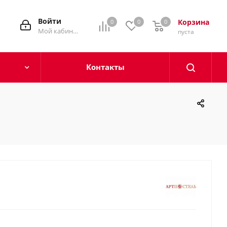
Войти
Корзина
0
0
0
0
Мой кабинет
пуста
Контакты