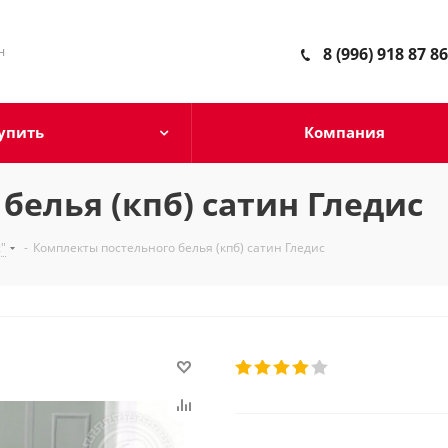
н
8 (996) 918 87 86
упить
Компания
белья (кпб) сатин Гледис
"
-
Комплекты постельного белья (кпб) сатин Гледис