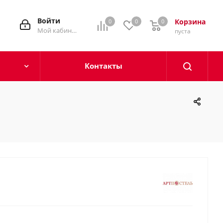
Войти
Корзина
0
0
0
0
Мой кабинет
пуста
Контакты