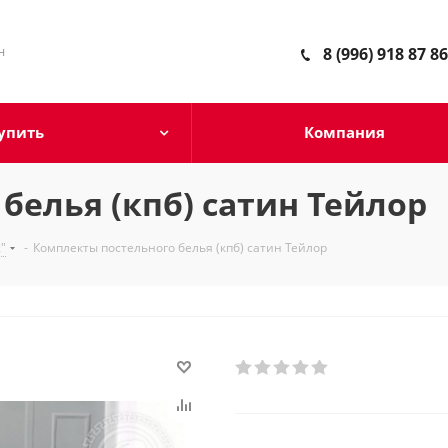
н
8 (996) 918 87 86
упить
Компания
белья (кпб) сатин Тейлор
"
-
Комплекты постельного белья (кпб) сатин Тейлор