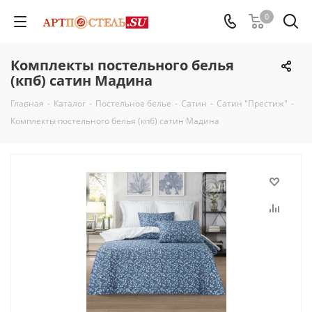
0
Комплекты постельного белья
(кпб) сатин Мадина
Главная
-
Каталог
-
Постельное белье
-
Сатин
-
Сатин "Престиж"
-
Комплекты постельного белья (кпб) сатин Мадина