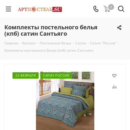
0
Комплекты постельного белья
(кпб) сатин Сантьяго
Главная
-
Каталог
-
Постельное белье
-
Сатин
-
Сатин "Россия"
-
Комплекты постельного белья (кпб) сатин Сантьяго
23 ФЕВРАЛЯ
САТИН РОССИЯ