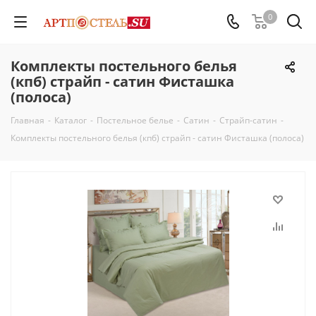
0
Комплекты постельного белья
(кпб) страйп - сатин Фисташка
(полоса)
Главная
-
Каталог
-
Постельное белье
-
Сатин
-
Страйп-сатин
-
Комплекты постельного белья (кпб) страйп - сатин Фисташка (полоса)