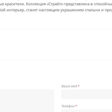
ые красители. Коллекция «Страйп» представлена в спокойн
бой интерьер, станет настоящим украшением спальни и при
Ваше имя
*
Телефон
*