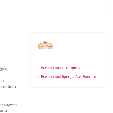
Все товары категории
50*70;
Все товары бренда Арт Элегант
ав
 свойств
ользуется
кани