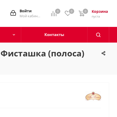
Войти
Корзина
0
0
0
0
Мой кабинет
пуста
Контакты
 Фисташка (полоса)