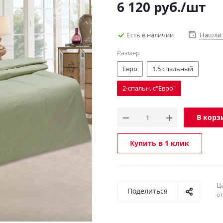
6 120
руб.
/шт
Есть в наличии
Нашли 
Размер
Евро
1.5 спальный
2-спальн. с"Евро"
В корз
Купить в 1 клик
Ц
Поделиться
о