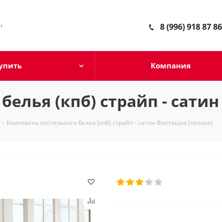
н
8 (996) 918 87 86
упить
Компания
елья (кпб) страйп - сатин
-
Комплекты постельного белья (кпб) страйп - сатин Фисташка (полоса)