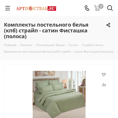
0
Комплекты постельного белья
(кпб) страйп - сатин Фисташка
(полоса)
Главная
-
Каталог
-
Постельное белье
-
Сатин
-
Страйп-сатин
-
Комплекты постельного белья (кпб) страйп - сатин Фисташка (полоса)