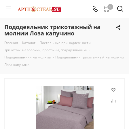
0
Пододеяльник трикотажный на
молнии Лоза капучино
Главная
-
Каталог
-
Постельные принадлежности
-
Трикотаж: наволочки, простыни, пододеяльники
-
Пододеяльники на молнии
-
Пододеяльник трикотажный на молнии
Лоза капучино